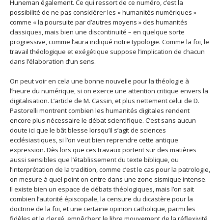
Huneman également. Ce qui ressort de ce numéro, c’est la
possibilité de ne pas considérer les « humanités numériques »
comme « la poursuite par d’autres moyens » des humanités
classiques, mais bien une discontinuité – en quelque sorte
progressive, comme l’aura indiqué notre typologie. Comme la foi, le
travail théologique et exégétique suppose l’implication de chacun
dans l’élaboration d’un sens.
On peut voir en cela une bonne nouvelle pour la théologie à
l’heure du numérique, si on exerce une attention critique envers la
digitalisation. L’article de M. Cassin, et plus nettement celui de D.
Pastorelli montrent combien les humanités digitales rendent
encore plus nécessaire le débat scientifique. C’est sans aucun
doute ici que le bât blesse lorsqu’il s’agit de sciences
ecclésiastiques, si l’on veut bien reprendre cette antique
expression. Dès lors que ces travaux portent sur des matières
aussi sensibles que l’établissement du texte biblique, ou
l’interprétation de la tradition, comme c’est le cas pour la patrologie,
on mesure à quel point on entre dans une zone sismique intense.
Il existe bien un espace de débats théologiques, mais l’on sait
combien l’autorité épiscopale, la censure du dicastère pour la
doctrine de la foi, et une certaine opinion catholique, parmi les
fidèles et le clergé, empêchent le libre mouvement de la réflexivité