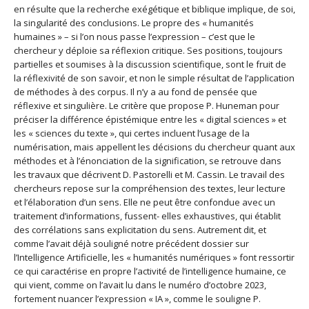
en résulte que la recherche exégétique et biblique implique, de soi,
la singularité des conclusions. Le propre des « humanités
humaines » – si l’on nous passe l’expression – c’est que le
chercheur y déploie sa réflexion critique. Ses positions, toujours
partielles et soumises à la discussion scientifique, sont le fruit de
la réflexivité de son savoir, et non le simple résultat de l’application
de méthodes à des corpus. Il n’y a au fond de pensée que
réflexive et singulière. Le critère que propose P. Huneman pour
préciser la différence épistémique entre les « digital sciences » et
les « sciences du texte », qui certes incluent l’usage de la
numérisation, mais appellent les décisions du chercheur quant aux
méthodes et à l’énonciation de la signification, se retrouve dans
les travaux que décrivent D. Pastorelli et M. Cassin. Le travail des
chercheurs repose sur la compréhension des textes, leur lecture
et l’élaboration d’un sens. Elle ne peut être confondue avec un
traitement d’informations, fussent- elles exhaustives, qui établit
des corrélations sans explicitation du sens. Autrement dit, et
comme l’avait déjà souligné notre précédent dossier sur
l’Intelligence Artificielle, les « humanités numériques » font ressortir
ce qui caractérise en propre l’activité de l’intelligence humaine, ce
qui vient, comme on l’avait lu dans le numéro d’octobre 2023,
fortement nuancer l’expression « IA », comme le souligne P.