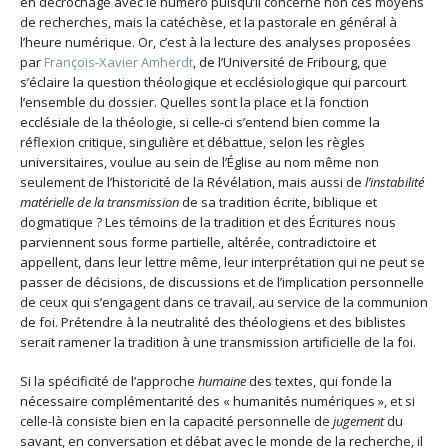
en décrochage avec le numéro puisqu’il concerne non ces moyens
de recherches, mais la catéchèse, et la pastorale en général à
l’heure numérique. Or, c’est à la lecture des analyses proposées
par
François-Xavier Amherdt
, de l’Université de Fribourg, que
s’éclaire la question théologique et ecclésiologique qui parcourt
l’ensemble du dossier. Quelles sont la place et la fonction
ecclésiale de la théologie, si celle-ci s’entend bien comme la
réflexion critique, singulière et débattue, selon les règles
universitaires, voulue au sein de l’Église au nom même non
seulement de l’historicité de la Révélation, mais aussi de
l’instabilité
matérielle de la transmission
de sa tradition écrite, biblique et
dogmatique ? Les témoins de la tradition et des Écritures nous
parviennent sous forme partielle, altérée, contradictoire et
appellent, dans leur lettre même, leur interprétation qui ne peut se
passer de décisions, de discussions et de l’implication personnelle
de ceux qui s’engagent dans ce travail, au service de la communion
de foi. Prétendre à la neutralité des théologiens et des biblistes
serait ramener la tradition à une transmission artificielle de la foi.
Si la spécificité de l’approche
humaine
des textes, qui fonde la
nécessaire complémentarité des « humanités numériques », et si
celle-là consiste bien en la capacité personnelle de
jugement
du
savant, en conversation et débat avec le monde de la recherche, il