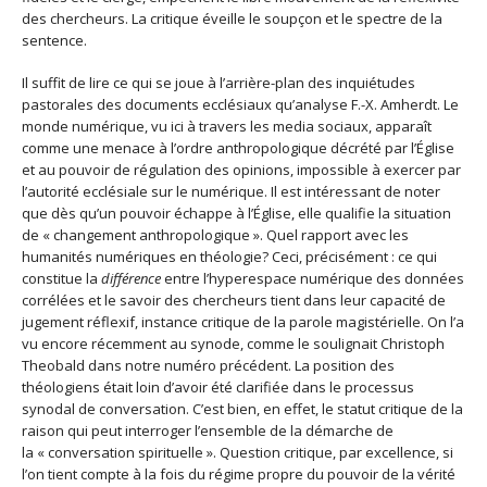
des chercheurs. La critique éveille le soupçon et le spectre de la
sentence.
Il suffit de lire ce qui se joue à l’arrière-plan des inquiétudes
pastorales des documents ecclésiaux qu’analyse F.-X. Amherdt. Le
monde numérique, vu ici à travers les media sociaux, apparaît
comme une menace à l’ordre anthropologique décrété par l’Église
et au pouvoir de régulation des opinions, impossible à exercer par
l’autorité ecclésiale sur le numérique. Il est intéressant de noter
que dès qu’un pouvoir échappe à l’Église, elle qualifie la situation
de « changement anthropologique ». Quel rapport avec les
humanités numériques en théologie? Ceci, précisément : ce qui
constitue la
différence
entre l’hyperespace numérique des données
corrélées et le savoir des chercheurs tient dans leur capacité de
jugement réflexif, instance critique de la parole magistérielle. On l’a
vu encore récemment au synode, comme le soulignait Christoph
Theobald dans notre numéro précédent. La position des
théologiens était loin d’avoir été clarifiée dans le processus
synodal de conversation. C’est bien, en effet, le statut critique de la
raison qui peut interroger l’ensemble de la démarche de
la « conversation spirituelle ». Question critique, par excellence, si
l’on tient compte à la fois du régime propre du pouvoir de la vérité