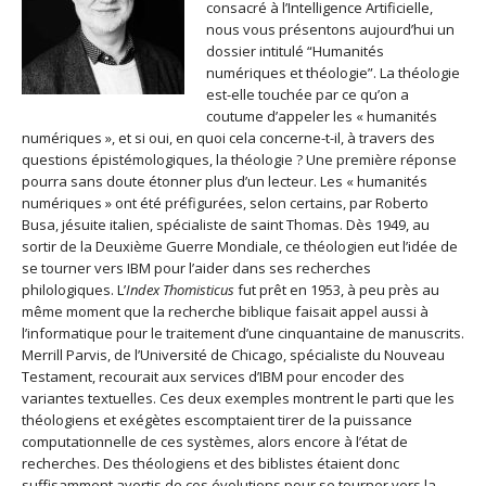
consacré à l’Intelligence Artificielle,
nous vous présentons aujourd’hui un
dossier intitulé “Humanités
numériques et théologie”. La théologie
est-elle touchée par ce qu’on a
coutume d’appeler les « humanités
numériques », et si oui, en quoi cela concerne-t-il, à travers des
questions épistémologiques, la théologie ? Une première réponse
pourra sans doute étonner plus d’un lecteur. Les « humanités
numériques » ont été préfigurées, selon certains, par Roberto
Busa, jésuite italien, spécialiste de saint Thomas. Dès 1949, au
sortir de la Deuxième Guerre Mondiale, ce théologien eut l’idée de
se tourner vers IBM pour l’aider dans ses recherches
philologiques. L’
Index Thomisticus
fut prêt en 1953, à peu près au
même moment que la recherche biblique faisait appel aussi à
l’informatique pour le traitement d’une cinquantaine de manuscrits.
Merrill Parvis, de l’Université de Chicago, spécialiste du Nouveau
Testament, recourait aux services d’IBM pour encoder des
variantes textuelles. Ces deux exemples montrent le parti que les
théologiens et exégètes escomptaient tirer de la puissance
computationnelle de ces systèmes, alors encore à l’état de
recherches. Des théologiens et des biblistes étaient donc
suffisamment avertis de ces évolutions pour se tourner vers la