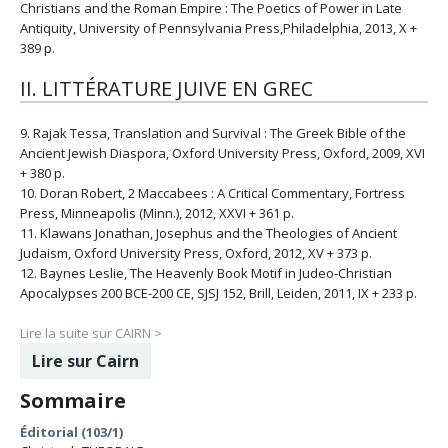
Christians and the Roman Empire : The Poetics of Power in Late
Antiquity, University of Pennsylvania Press,Philadelphia, 2013, X +
389 p.
II. LITTÉRATURE JUIVE EN GREC
9. Rajak Tessa, Translation and Survival : The Greek Bible of the
Ancient Jewish Diaspora, Oxford University Press, Oxford, 2009, XVI
+ 380 p.
10. Doran Robert, 2 Maccabees : A Critical Commentary, Fortress
Press, Minneapolis (Minn.), 2012, XXVI + 361 p.
11. Klawans Jonathan, Josephus and the Theologies of Ancient
Judaism, Oxford University Press, Oxford, 2012, XV + 373 p.
12. Baynes Leslie, The Heavenly Book Motif in Judeo-Christian
Apocalypses 200 BCE-200 CE, SJSJ 152, Brill, Leiden, 2011, IX + 233 p.
Lire la suite sur CAIRN >
Lire sur Cairn
Sommaire
Éditorial (103/1)