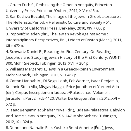
1. Gruen Erich S., Rethinking the Other in Antiquity, Princeton
University Press, Princeton/Oxford, 2011, XIV + 415 p.
2. Bar-Kochva Bezalel, The Image of the Jews in Greek Literature :
The Hellenistic Period, « Hellenistic Culture and Society » 51,
University of California Press, Berkeley, 2010, XIV + 606 p.
3. Popovićć Mladen (dir.), The Jewish Revolt Against Rome :
Interdisciplinary Perspectives, Brill, Leiden et Boston (Mass.), 2011,
XII + 472 p.
4. Schwartz Daniel R., Reading the First Century. On Reading
Josephus and Studying Jewish History of the First Century, WUNT I
300, Mohr Siebeck, Tübingen, 2013, XVIII + 204 p.
5. Williams Margaret H., Jews in a Graeco-Roman Environment,
Mohr Siebeck, Tübingen, 2013, VI + 462 p.
6. Cotton Hannah M., Di Segni Leah, Eck Werner, Isaac Benjamin,
Kushnir-Stein Alla, Misgav Haggai, Price Jonathan et Yardeni Ada
(dir.), Corpus Inscriptionum Iudaeae/Palaestinae. Volume I :
Jerusalem, Part 2 : 705-1120, Walter De Gruyter, Berlin, 2012, XVI +
572 p.
7. Isaac Benjamin et Shahar Yuval (dir.), Judaea-Palaestina, Babylon
and Rome : Jews in Antiquity, TSAJ 147, Mohr Siebeck, Tübingen,
2012, IX + 324 p.
8. Dohrmann Nathalie B. et Yoshiko Reed Annette (Éds.), Jews,