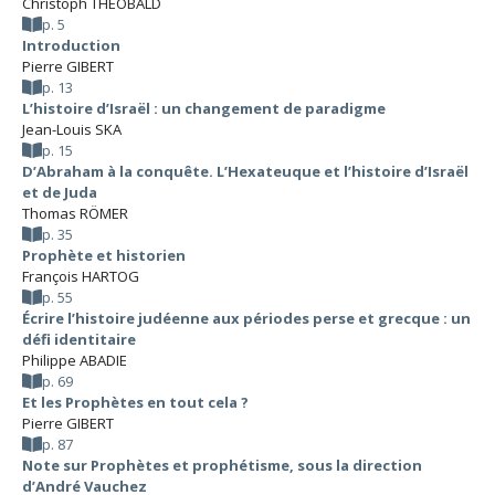
Christoph THEOBALD
p. 5
Introduction
Pierre GIBERT
p. 13
L’histoire d’Israël : un changement de paradigme
Jean-Louis SKA
p. 15
D’Abraham à la conquête. L’Hexateuque et l’histoire d’Israël
et de Juda
Thomas RÖMER
p. 35
Prophète et historien
François HARTOG
p. 55
Écrire l’histoire judéenne aux périodes perse et grecque : un
défi identitaire
Philippe ABADIE
p. 69
Et les Prophètes en tout cela ?
Pierre GIBERT
p. 87
Note sur Prophètes et prophétisme, sous la direction
d’André Vauchez