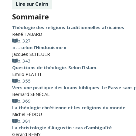
Lire sur Cairn
Sommaire
Théologie des religions traditionnelles africaines
René TABARD
p. 327
« …selon l’Hindouisme »
Jacques SCHEUER
p. 343
Questions de théologie. Selon l’Islam.
Emilio PLATTI
p. 355
Vers une pratique des koans bibliques. Le Passe sans p
Bernard SENÉCAL
p. 369
La théologie chrétienne et les religions du monde
Michel FÉDOU
p. 381
La christologie d’Augustin : cas d’ambiguïté
Gérard REMY