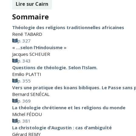
Lire sur Cairn
Sommaire
Théologie des religions traditionnelles africaines
René TABARD
p. 327
« …selon l’Hindouisme »
Jacques SCHEUER
p. 343
Questions de théologie. Selon l’Islam.
Emilio PLATTI
p. 355
Vers une pratique des koans bibliques. Le Passe sans p
Bernard SENÉCAL
p. 369
La théologie chrétienne et les religions du monde
Michel FÉDOU
p. 381
La christologie d’Augustin : cas d’ambiguïté
Gérard REMY