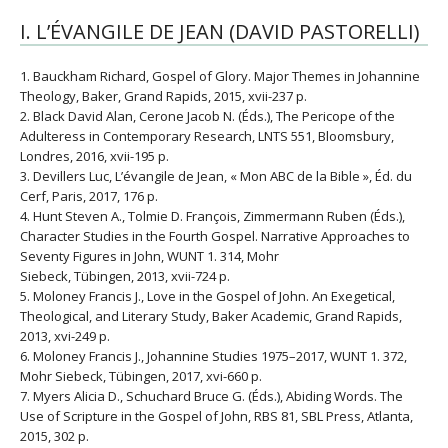
I. L’ÉVANGILE DE JEAN (DAVID PASTORELLI)
1. Bauckham Richard, Gospel of Glory. Major Themes in Johannine
Theology, Baker, Grand Rapids, 2015, xvii-237 p.
2. Black David Alan, Cerone Jacob N. (Éds.), The Pericope of the
Adulteress in Contemporary Research, LNTS 551, Bloomsbury,
Londres, 2016, xvii-195 p.
3. Devillers Luc, L’évangile de Jean, « Mon ABC de la Bible », Éd. du
Cerf, Paris, 2017, 176 p.
4. Hunt Steven A., Tolmie D. François, Zimmermann Ruben (Éds.),
Character Studies in the Fourth Gospel. Narrative Approaches to
Seventy Figures in John, WUNT 1. 314, Mohr
Siebeck, Tübingen, 2013, xvii-724 p.
5. Moloney Francis J., Love in the Gospel of John. An Exegetical,
Theological, and Literary Study, Baker Academic, Grand Rapids,
2013, xvi-249 p.
6. Moloney Francis J., Johannine Studies 1975–2017, WUNT 1. 372,
Mohr Siebeck, Tübingen, 2017, xvi-660 p.
7. Myers Alicia D., Schuchard Bruce G. (Éds.), Abiding Words. The
Use of Scripture in the Gospel of John, RBS 81, SBL Press, Atlanta,
2015, 302 p.