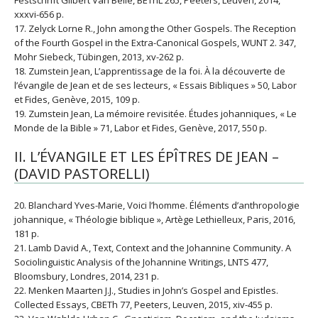
xxxvi-656 p.
17. Zelyck Lorne R., John among the Other Gospels. The Reception
of the Fourth Gospel in the Extra-Canonical Gospels, WUNT 2. 347,
Mohr Siebeck, Tübingen, 2013, xv-262 p.
18. Zumstein Jean, L’apprentissage de la foi. À la découverte de
l’évangile de Jean et de ses lecteurs, « Essais Bibliques » 50, Labor
et Fides, Genève, 2015, 109 p.
19. Zumstein Jean, La mémoire revisitée. Études johanniques, « Le
Monde de la Bible » 71, Labor et Fides, Genève, 2017, 550 p.
II. L’ÉVANGILE ET LES ÉPÎTRES DE JEAN –
(DAVID PASTORELLI)
20. Blanchard Yves-Marie, Voici l’homme. Éléments d’anthropologie
johannique, « Théologie biblique », Artège Lethielleux, Paris, 2016,
181 p.
21. Lamb David A., Text, Context and the Johannine Community. A
Sociolinguistic Analysis of the Johannine Writings, LNTS 477,
Bloomsbury, Londres, 2014, 231 p.
22. Menken Maarten J.J., Studies in John’s Gospel and Epistles.
Collected Essays, CBETh 77, Peeters, Leuven, 2015, xiv-455 p.