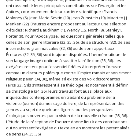
ont rassemblé leurs principales contributions sur l’évangile et les
épîtres, couronnement de leur carrière scientifique : Francis J.
Moloney (6), Jean-Marie Sevrin (10), Jean Zumstein (19), Maarten J.J.
Menken (22). D’autres encore proposent au lecteur une sélection
d’études : Richard Bauckham (1), Wendy E.S. North (8), Stanley E.
Porter (9). Pour l’Apocalypse, les questions générales telles que
celles de son genre littéraire (32, 35, 36), de sa structure (32), de ses
incorrections grammaticales (32, 36) ou de son rapport aux
Écritures (32, 35, 36) sont toujours disputées. L’herméneutique de
son langage imagé continue à susciter la réflexion (35, 36). Les
exégètes restent pour l’essentiel fidèles à interpréter l’oeuvre
comme un discours polémique contre l’Empire romain et son ciment
religieux païen (34, 36), même s’il existe des voix discordantes
(ainsi 33). S’ils s’intéressent à sa théologie, et notamment à définir
sa christologie (34, 36), leurs travaux font aussi place aux
inquiétudes contemporaines en traitant du problème de la
violence (ou non) du message du livre, de la représentation des
genres au sujet de quelques figures, ou des perspectives
écologiques ouvertes par la vision de la nouvelle création (35, 36).
L’étude de la réception de l’oeuvre donne lieu à des contributions
qui nourrissent l’exégèse du texte en en montrant les potentialités
de sens (34, 35, 36).