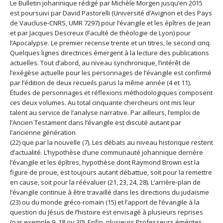
Le Bulletin johannique rédigé par Michèle Morgen jusqu’en 2015
est poursuivi par David Pastorelli (Université d’Avignon et des Pays
de Vaucluse-CNRS, UMR 7297) pour l’évangile et les épîtres de Jean
et par Jacques Descreux (Faculté de théologie de Lyon) pour
l’Apocalypse. Le premier recense trente et un titres, le second cinq.
Quelques lignes directrices émergent à la lecture des publications
actuelles. Tout d’abord, au niveau synchronique, l’intérêt de
l’exégèse actuelle pour les personnages de l’évangile est confirmé
par l’édition de deux recueils parus la même année (4 et 11).
Études de personnages et réflexions méthodologiques composent
ces deux volumes. Au total cinquante chercheurs ont mis leur
talent au service de l’analyse narrative. Par ailleurs, l’emploi de
l’Ancien Testament dans l’évangile est discuté autant par
l’ancienne génération
(22) que par la nouvelle (7). Les débats au niveau historique restent
d’actualité. L’hypothèse d’une communauté johannique derrière
l’évangile et les épîtres, hypothèse dont Raymond Brown est la
figure de proue, est toujours autant débattue, soit pour la remettre
en cause, soit pour la réévaluer (21, 23, 24, 28). L’arrière-plan de
l’évangile continue à être travaillé dans les directions du judaïsme
(23) ou du monde gréco-romain (15) et l’apport de l’évangile à la
question du Jésus de l’histoire est envisagé à plusieurs reprises
(par exemple 9, 18 ou 30). Enfin, plusieurs Professeurs émérites