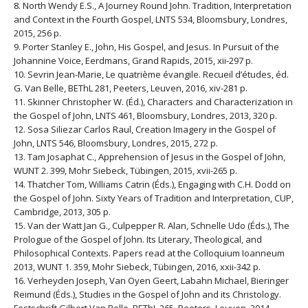
8. North Wendy E.S., A Journey Round John. Tradition, Interpretation
and Context in the Fourth Gospel, LNTS 534, Bloomsbury, Londres,
2015, 256 p.
9. Porter Stanley E., John, His Gospel, and Jesus. In Pursuit of the
Johannine Voice, Eerdmans, Grand Rapids, 2015, xii-297 p.
10. Sevrin Jean-Marie, Le quatrième évangile. Recueil d’études, éd.
G. Van Belle, BEThL 281, Peeters, Leuven, 2016, xiv-281 p.
11. Skinner Christopher W. (Éd.), Characters and Characterization in
the Gospel of John, LNTS 461, Bloomsbury, Londres, 2013, 320 p.
12. Sosa Siliezar Carlos Raul, Creation Imagery in the Gospel of
John, LNTS 546, Bloomsbury, Londres, 2015, 272 p.
13. Tam Josaphat C., Apprehension of Jesus in the Gospel of John,
WUNT 2. 399, Mohr Siebeck, Tübingen, 2015, xvii-265 p.
14. Thatcher Tom, Williams Catrin (Éds.), Engaging with C.H. Dodd on
the Gospel of John. Sixty Years of Tradition and Interpretation, CUP,
Cambridge, 2013, 305 p.
15. Van der Watt Jan G., Culpepper R. Alan, Schnelle Udo (Éds.), The
Prologue of the Gospel of John. Its Literary, Theological, and
Philosophical Contexts. Papers read at the Colloquium Ioanneum
2013, WUNT 1. 359, Mohr Siebeck, Tübingen, 2016, xxii-342 p.
16. Verheyden Joseph, Van Oyen Geert, Labahn Michael, Bieringer
Reimund (Éds.), Studies in the Gospel of John and its Christology.
Festschrift Gilbert Van Belle, BEThL 265, Peeters, Leuven, 2014,