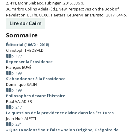
2. 411, Mohr Siebeck, Tübingen, 2015, 336 p.
36. Yarbro Collins Adela (Éd.), New Perspectives on the Book of
Revelation, BEThL CCXCI, Peeters, Leuven/Paris/Bristol, 2017, 644 p.
Lire sur Cairn
Sommaire
Éditorial (106/2 – 2018)
Christoph THEOBALD
p. 177
Repenser la Providence
François EUVÉ
p. 199
S’abandonner à la Providence
Dominique SALIN
p. 199
Philosophes devant l’histoire
Paul VALADIER
p. 217
La question de la providence divine dans les Écritures
Jean-Noël ALETTI
p. 231
« Que ta volonté soit faite » selon Origène, Grégoire de