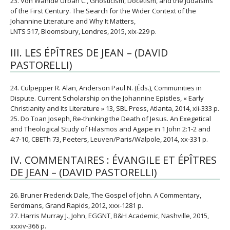
23. Von Wahlde Urban C., Gnosticism, Docetism, and the Judaisms
of the First Century. The Search for the Wider Context of the
Johannine Literature and Why It Matters,
LNTS 517, Bloomsbury, Londres, 2015, xix-229 p.
III. LES ÉPÎTRES DE JEAN – (DAVID
PASTORELLI)
24. Culpepper R. Alan, Anderson Paul N. (Éds.), Communities in
Dispute. Current Scholarship on the Johannine Epistles, « Early
Christianity and Its Literature » 13, SBL Press, Atlanta, 2014, xii-333 p.
25. Do Toan Joseph, Re-thinking the Death of Jesus. An Exegetical
and Theological Study of Hilasmos and Agape in 1 John 2:1-2 and
4:7-10, CBETh 73, Peeters, Leuven/Paris/Walpole, 2014, xx-331 p.
IV. COMMENTAIRES : ÉVANGILE ET ÉPÎTRES
DE JEAN – (DAVID PASTORELLI)
26. Bruner Frederick Dale, The Gospel of John. A Commentary,
Eerdmans, Grand Rapids, 2012, xxx-1281 p.
27. Harris Murray J., John, EGGNT, B&H Academic, Nashville, 2015,
xxxiv-366 p.