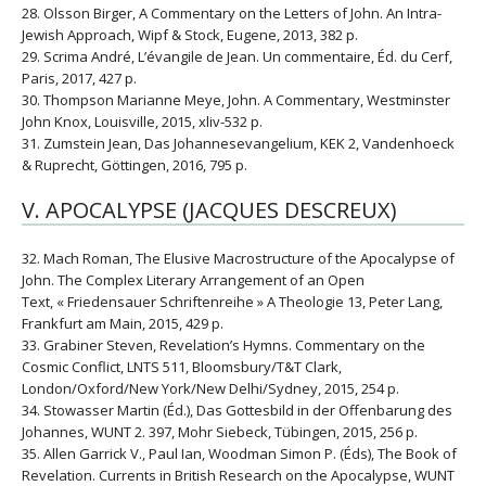
28. Olsson Birger, A Commentary on the Letters of John. An Intra-
Jewish Approach, Wipf & Stock, Eugene, 2013, 382 p.
29. Scrima André, L’évangile de Jean. Un commentaire, Éd. du Cerf,
Paris, 2017, 427 p.
30. Thompson Marianne Meye, John. A Commentary, Westminster
John Knox, Louisville, 2015, xliv-532 p.
31. Zumstein Jean, Das Johannesevangelium, KEK 2, Vandenhoeck
& Ruprecht, Göttingen, 2016, 795 p.
V. APOCALYPSE (JACQUES DESCREUX)
32. Mach Roman, The Elusive Macrostructure of the Apocalypse of
John. The Complex Literary Arrangement of an Open
Text, « Friedensauer Schriftenreihe » A Theologie 13, Peter Lang,
Frankfurt am Main, 2015, 429 p.
33. Grabiner Steven, Revelation’s Hymns. Commentary on the
Cosmic Conflict, LNTS 511, Bloomsbury/T&T Clark,
London/Oxford/New York/New Delhi/Sydney, 2015, 254 p.
34. Stowasser Martin (Éd.), Das Gottesbild in der Offenbarung des
Johannes, WUNT 2. 397, Mohr Siebeck, Tübingen, 2015, 256 p.
35. Allen Garrick V., Paul Ian, Woodman Simon P. (Éds), The Book of
Revelation. Currents in British Research on the Apocalypse, WUNT