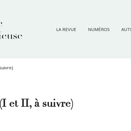
e
LA REVUE
NUMÉROS
AUT
ieuse
suivre)
et II, à suivre)