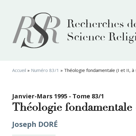
Aller
au
contenu
Recherches d
Science Relig
Accueil
»
Numéro 83/1
»
Théologie fondamentale (I et II, à 
Janvier-Mars 1995 - Tome 83/1
Théologie fondamentale (I 
Joseph DORÉ