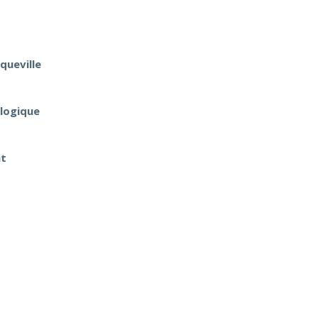
queville
ologique
nt