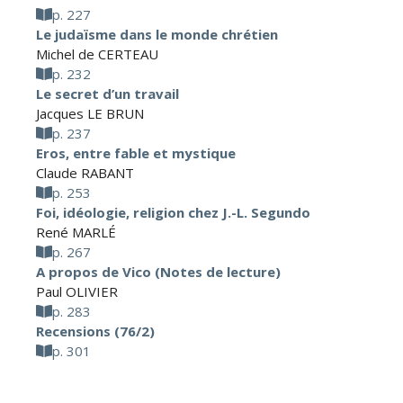
p. 227
Le judaïsme dans le monde chrétien
Michel de CERTEAU
p. 232
Le secret d’un travail
Jacques LE BRUN
p. 237
Eros, entre fable et mystique
Claude RABANT
p. 253
Foi, idéologie, religion chez J.-L. Segundo
René MARLÉ
p. 267
A propos de Vico (Notes de lecture)
Paul OLIVIER
p. 283
Recensions (76/2)
p. 301