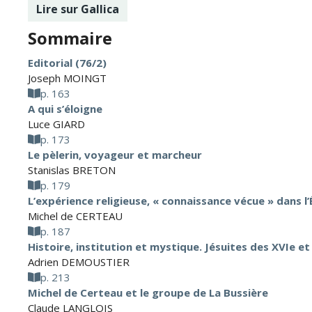
Lire sur Gallica
Sommaire
Editorial (76/2)
Joseph MOINGT
p. 163
A qui s’éloigne
Luce GIARD
p. 173
Le pèlerin, voyageur et marcheur
Stanislas BRETON
p. 179
L’expérience religieuse, « connaissance vécue » dans l’
Michel de CERTEAU
p. 187
Histoire, institution et mystique. Jésuites des XVIe et 
Adrien DEMOUSTIER
p. 213
Michel de Certeau et le groupe de La Bussière
Claude LANGLOIS