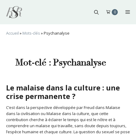
Aller
au
Me
0
contenu
Accueil
»
Mots-clés
»
Psychanalyse
Mot-clé :
Psychanalyse
Le malaise dans la culture : une
crise permanente ?
C’est dans la perspective développée par Freud dans Malaise
dans la civilisation ou Malaise dans la culture, que cette
contribution cherche à éclairer le temps qui est le nôtre et à
comprendre un malaise qui travaille, sans doute depuis toujours,
l’espèce humaine et chaque culture. La question du sexuel se pose