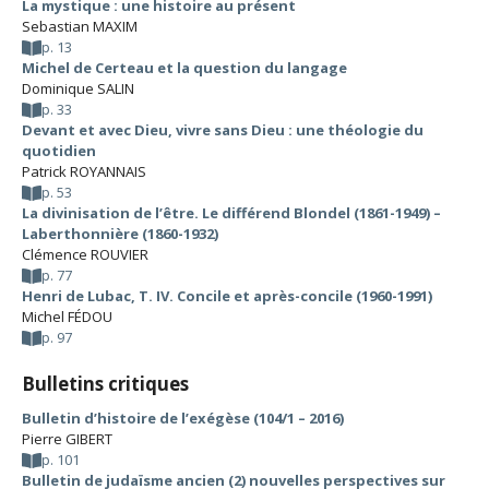
La mystique : une histoire au présent
Sebastian MAXIM
p. 13
Michel de Certeau et la question du langage
Dominique SALIN
p. 33
Devant et avec Dieu, vivre sans Dieu : une théologie du
quotidien
Patrick ROYANNAIS
p. 53
La divinisation de l’être. Le différend Blondel (1861-1949) –
Laberthonnière (1860-1932)
Clémence ROUVIER
p. 77
Henri de Lubac, T. IV. Concile et après-concile (1960-1991)
Michel FÉDOU
p. 97
Bulletins critiques
Bulletin d’histoire de l’exégèse (104/1 – 2016)
Pierre GIBERT
p. 101
Bulletin de judaïsme ancien (2) nouvelles perspectives sur