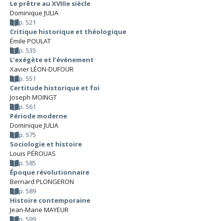
Le prêtre au XVIIIe siècle
Dominique JULIA
p. 521
Critique historique et théologique
Émile POULAT
p. 535
L’exégète et l’événement
Xavier LÉON-DUFOUR
p. 551
Certitude historique et foi
Joseph MOINGT
p. 561
Période moderne
Dominique JULIA
p. 575
Sociologie et histoire
Louis PÉROUAS
p. 585
Époque révolutionnaire
Bernard PLONGERON
p. 589
Histoire contemporaine
Jean-Marie MAYEUR
p. 599