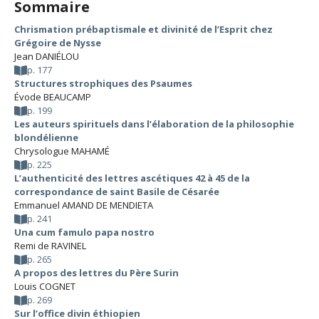
Sommaire
Chrismation prébaptismale et divinité de l’Esprit chez
Grégoire de Nysse
Jean DANIÉLOU
p. 177
Structures strophiques des Psaumes
Évode BEAUCAMP
p. 199
Les auteurs spirituels dans l’élaboration de la philosophie
blondélienne
Chrysologue MAHAMÉ
p. 225
L’authenticité des lettres ascétiques 42 à 45 de la
correspondance de saint Basile de Césarée
Emmanuel AMAND DE MENDIETA
p. 241
Una cum famulo papa nostro
Remi de RAVINEL
p. 265
A propos des lettres du Père Surin
Louis COGNET
p. 269
Sur l’office divin éthiopien