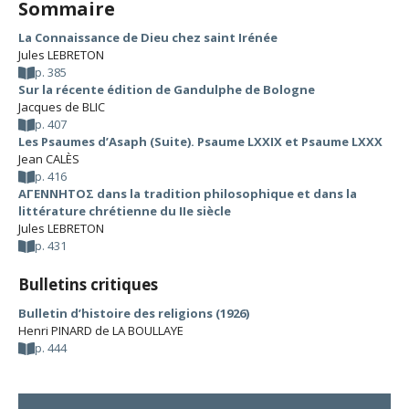
Sommaire
La Connaissance de Dieu chez saint Irénée
Jules LEBRETON
p. 385
Sur la récente édition de Gandulphe de Bologne
Jacques de BLIC
p. 407
Les Psaumes d’Asaph (Suite). Psaume LXXIX et Psaume LXXX
Jean CALÈS
p. 416
ΑΓΕΝΝΗΤΟΣ dans la tradition philosophique et dans la
littérature chrétienne du IIe siècle
Jules LEBRETON
p. 431
Bulletins critiques
Bulletin d’histoire des religions (1926)
Henri PINARD de LA BOULLAYE
p. 444