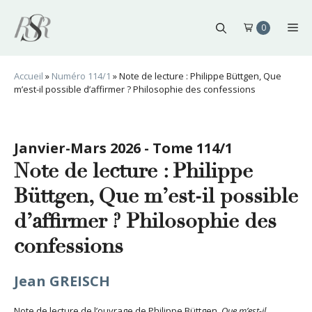
Aller
au
Me
0
contenu
Accueil
»
Numéro 114/1
»
Note de lecture : Philippe Büttgen, Que
m’est-il possible d’affirmer ? Philosophie des confessions
Janvier-Mars 2026 - Tome 114/1
Note de lecture : Philippe
Büttgen, Que m’est-il possible
d’affirmer ? Philosophie des
confessions
Jean GREISCH
Note de lecture de l’ouvrage de Philippe Büttgen,
Que m’est-il