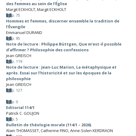
des femmes au sein de l’Église
Margit ECKHOLT
,
Margit ECKHOLT
p. 75
Hommes et femmes, discerner ensemble la tradition de
l’Évangile
Emmanuel DURAND
p. 95
Note de lecture : Philippe Büttgen, Que m’est-il possible
d’affirmer ? Philosophie des confessions
Jean GREISCH
p. 119
Note de lecture : Jean-Luc Marion, La métaphysique et
après. Essai sur l’historicité et sur les époques de la
philosophie
Jean GREISCH
p. 127
p. 0
Editorial 114/1
Patrick C. GOUJON
p. 5
Bulletin de théologie morale (114/1 – 2026)
Alain THOMASSET
,
Catherine FINO
,
Anne-Solen KERDRAON