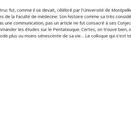
ruc fut, comme il se devait, célébré par l’Université de Montpellie
ves de la Faculté de médecine. Son histoire comme sa très consi
as une communication, pas un article ne fut consacré à ses Conje
ommander les études sur le Pentateuque. Certes, on trouve bien, ici
de plus ou moins sénescente de sa vie… Le colloque qui s’est ten