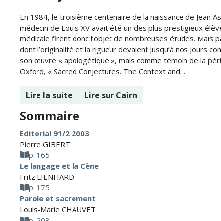
En 1984, le troisième centenaire de la naissance de Jean Ast
médecin de Louis XV avait été un des plus prestigieux élè
médicale firent donc l’objet de nombreuses études. Mais p
dont l’originalité et la rigueur devaient jusqu’à nos jours c
son œuvre « apologétique », mais comme témoin de la pério
Oxford, « Sacred Conjectures. The Context and…
Lire la suite
Lire sur Cairn
Sommaire
Editorial 91/2 2003
Pierre GIBERT
p. 165
Le langage et la Cène
Fritz LIENHARD
p. 175
Parole et sacrement
Louis-Marie CHAUVET
p. 203