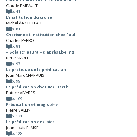
Claude PAIRAULT
p. 41
L’institution du croire
Michel de CERTEAU
p. 61
Charisme et institution chez Paul
Charles PERROT
p. 81
« Sola scriptura » d’après Ebeling
René MARLÉ
p. 93
La pratique de la prédication
Jean-Marc CHAPPUIS
p. 99
La prédication chez Karl Barth
Patrice VIVARÈS
p. 109
Prédication et magistère
Pierre VALLIN
p. 121
La prédication des laïcs
Jean-Louis BLAISE
p. 128