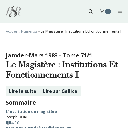
Aller
au
Me
contenu
Accueil
»
Numéros
»
Le Magistère : Institutions Et Fonctionnements I
Janvier-Mars 1983 - Tome 71/1
Le Magistère : Institutions Et
Fonctionnements I
Lire la suite
Lire sur Gallica
Sommaire
L’institution du magistère
Joseph DORÉ
p. 13
Parole et autorité traditionnelles