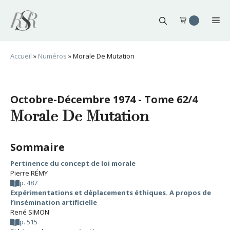
Aller
au
Me
contenu
Accueil
»
Numéros
»
Morale De Mutation
Octobre-Décembre 1974 - Tome 62/4
Morale De Mutation
Sommaire
Pertinence du concept de loi morale
Pierre RÉMY
p. 487
Expérimentations et déplacements éthiques. A propos de
l’insémination artificielle
René SIMON
p. 515