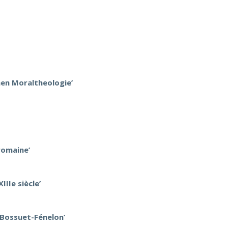
hen Moraltheologie’
romaine’
IIe siècle’
 Bossuet-Fénelon’