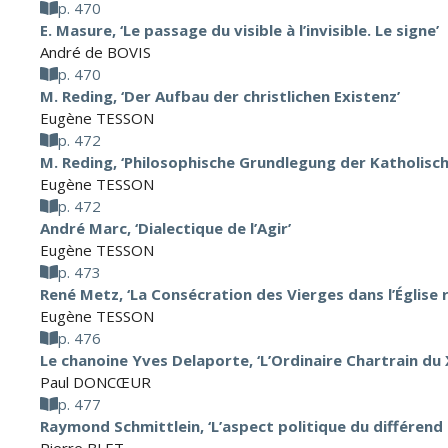
p. 470
E. Masure, ‘Le passage du visible à l’invisible. Le signe’
André de BOVIS
p. 470
M. Reding, ‘Der Aufbau der christlichen Existenz’
Eugène TESSON
p. 472
M. Reding, ‘Philosophische Grundlegung der Katholisc
Eugène TESSON
p. 472
André Marc, ‘Dialectique de l’Agir’
Eugène TESSON
p. 473
René Metz, ‘La Consécration des Vierges dans l’Église 
Eugène TESSON
p. 476
Le chanoine Yves Delaporte, ‘L’Ordinaire Chartrain du XI
Paul DONCŒUR
p. 477
Raymond Schmittlein, ‘L’aspect politique du différend