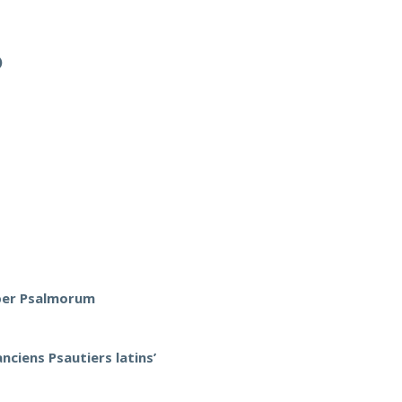
)
iber Psalmorum
nciens Psautiers latins’