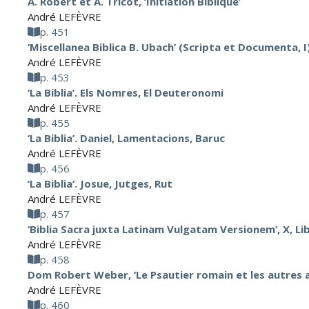
A. Robert et A. Tricot, ‘Initiation Biblique’
André LEFÈVRE
p. 451
‘Miscellanea Biblica B. Ubach’ (Scripta et Documenta, I
André LEFÈVRE
p. 453
‘La Biblia’. Els Nomres, El Deuteronomi
André LEFÈVRE
p. 455
‘La Biblia’. Daniel, Lamentacions, Baruc
André LEFÈVRE
p. 456
‘La Biblia’. Josue, Jutges, Rut
André LEFÈVRE
p. 457
‘Biblia Sacra juxta Latinam Vulgatam Versionem’, X, L
André LEFÈVRE
p. 458
Dom Robert Weber, ‘Le Psautier romain et les autres a
André LEFÈVRE
p. 460