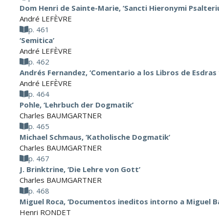
Dom Henri de Sainte-Marie, ‘Sancti Hieronymi Psalter
André LEFÈVRE
p. 461
‘Semitica’
André LEFÈVRE
p. 462
Andrés Fernandez, ‘Comentario a los Libros de Esdras
André LEFÈVRE
p. 464
Pohle, ‘Lehrbuch der Dogmatik’
Charles BAUMGARTNER
p. 465
Michael Schmaus, ‘Katholische Dogmatik’
Charles BAUMGARTNER
p. 467
J. Brinktrine, ‘Die Lehre von Gott’
Charles BAUMGARTNER
p. 468
Miguel Roca, ‘Documentos ineditos intorno a Miguel B
Henri RONDET