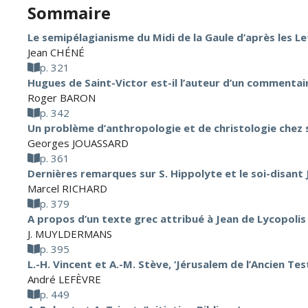
Sommaire
Le semipélagianisme du Midi de la Gaule d’après les Le
Jean CHÉNÉ
p. 321
Hugues de Saint-Victor est-il l’auteur d’un commentair
Roger BARON
p. 342
Un problème d’anthropologie et de christologie chez s
Georges JOUASSARD
p. 361
Dernières remarques sur S. Hippolyte et le soi-disant 
Marcel RICHARD
p. 379
A propos d’un texte grec attribué à Jean de Lycopolis
J. MUYLDERMANS
p. 395
L.-H. Vincent et A.-M. Stève, ‘Jérusalem de l’Ancien Te
André LEFÈVRE
p. 449