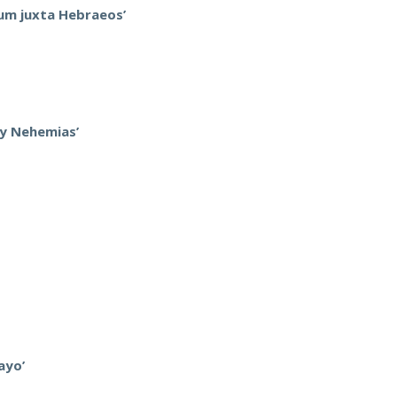
ium juxta Hebraeos’
 y Nehemias’
ayo’