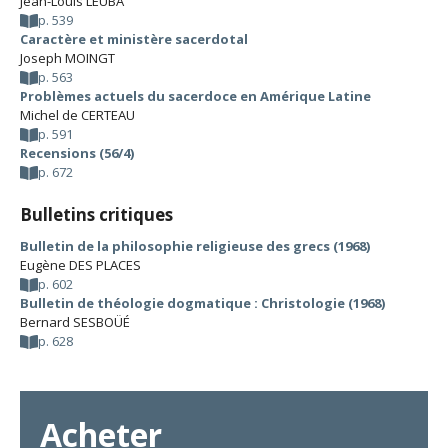
Jean-Louis LEUBA
p. 539
Caractère et ministère sacerdotal
Joseph MOINGT
p. 563
Problèmes actuels du sacerdoce en Amérique Latine
Michel de CERTEAU
p. 591
Recensions (56/4)
p. 672
Bulletins critiques
Bulletin de la philosophie religieuse des grecs (1968)
Eugène DES PLACES
p. 602
Bulletin de théologie dogmatique : Christologie (1968)
Bernard SESBOÜÉ
p. 628
Acheter