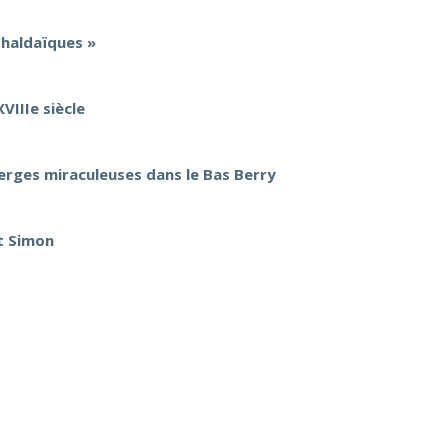
Chaldaïques »
VIIIe siècle
Vierges miraculeuses dans le Bas Berry
et Simon