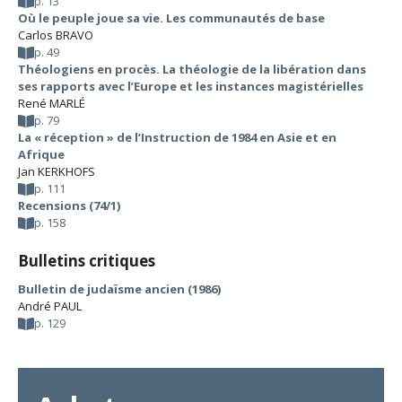
p. 13
Où le peuple joue sa vie. Les communautés de base
Carlos BRAVO
p. 49
Théologiens en procès. La théologie de la libération dans
ses rapports avec l’Europe et les instances magistérielles
René MARLÉ
p. 79
La « réception » de l’Instruction de 1984 en Asie et en
Afrique
Jan KERKHOFS
p. 111
Recensions (74/1)
p. 158
Bulletins critiques
Bulletin de judaïsme ancien (1986)
André PAUL
p. 129