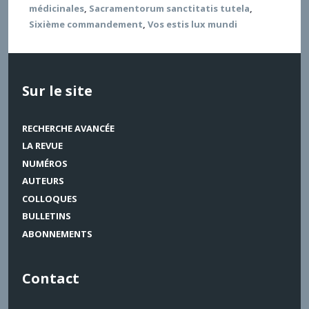
médicinales
,
Sacramentorum sanctitatis tutela
,
Sixième commandement
,
Vos estis lux mundi
Sur le site
RECHERCHE AVANCÉE
LA REVUE
NUMÉROS
AUTEURS
COLLOQUES
BULLETINS
ABONNEMENTS
Contact