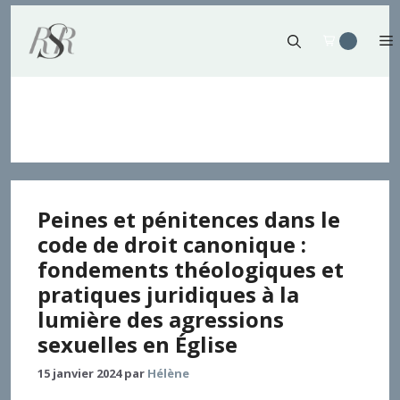
Aller
au
contenu
Abus des consciences
Peines et pénitences dans le
code de droit canonique :
fondements théologiques et
pratiques juridiques à la
lumière des agressions
sexuelles en Église
15 janvier 2024
par
Hélène