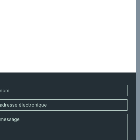
la prière peut recevoir quelques objections. Reprenant
tre, celui qui est sans adresse connue mais pourtant
 renvoie à l’adresse à tout autre, à notre écoute des
lles et ceux qui nous sont proches.