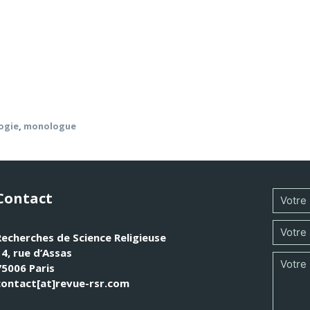
hèse qui suppose qu’il faut avoir la maîtrise de l’adresse de 
ue, l’article s’interroge sur l’adresse à Dieu comme tout-au
 « qui est à l’appareil ? » L’adresse à Dieu comme tout-autre
e saurait être séparée de la fraternité ou la sororité de ce
logie
,
monologue
Contact
Recherches de Science Religieuse
14, rue d’Assas
75006 Paris
contact[at]revue-rsr.com