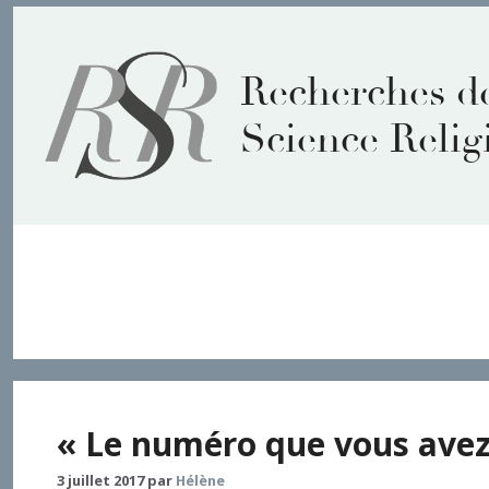
Aller
au
contenu
Recherches d
Science Relig
adresse
« Le numéro que vous avez
3 juillet 2017
par
Hélène