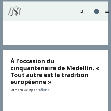
Aller
au
contenu
droit canonique
À l’occasion du
cinquantenaire de Medellín. «
Tout autre est la tradition
européenne »
20 mars 2019
par
Hélène
L’article montre que la synodalité au-delà des limites
des Églises particulières est concentrée dans l’action