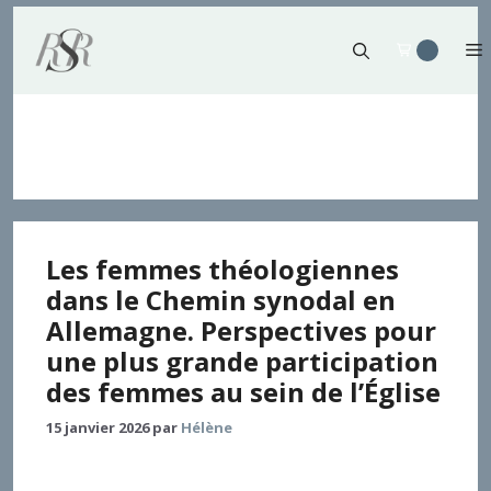
Aller
au
contenu
Ministères ecclésiaux
Les femmes théologiennes
dans le Chemin synodal en
Allemagne. Perspectives pour
une plus grande participation
des femmes au sein de l’Église
15 janvier 2026
par
Hélène
L’essai porte sur la contribution de théologiennes au