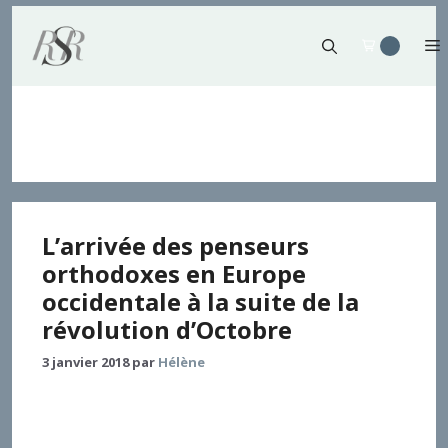
Aller
au
contenu
Serge Boulgakov
L’arrivée des penseurs
orthodoxes en Europe
occidentale à la suite de la
révolution d’Octobre
3 janvier 2018
par
Hélène
Cet article fait le récit de quelques débats qui
agitèrent l’intelligentsia russe au cours de la