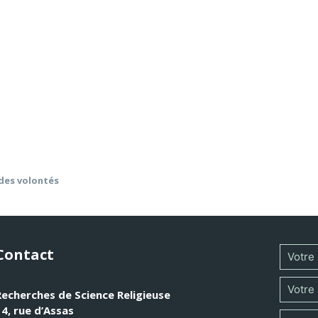
ologie, Karl Rahner invite à considérer l’ensemble de la créa
 de l’amour de Dieu » qui s’offre à l’histoire, et de la libre 
mination de soi qu’est l’homme se construit tout ce qui vit v
tion de la grâce, qui forme l’histoire, selon le mouvement de 
 dessine un centre interprétatif de la théologie de Karl Rah
extes du corpus. Rahner lui-même cerne et rappelle réguliè
des volontés
Contact
Recherches de Science Religieuse
14, rue d’Assas