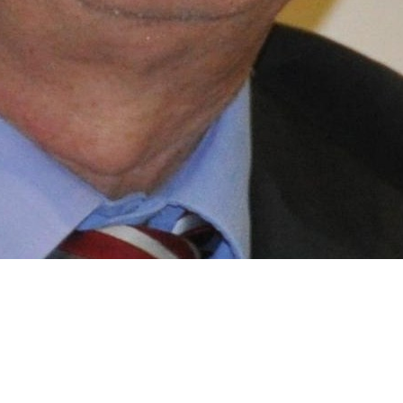
e s’est imposée aux communautés croyantes. Considérée comme 
gue : grec, araméen, syriaque, latin, etc.