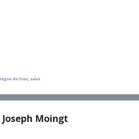
u salut divin, leurs programmes et leurs centres d’intérêt. 
 certain type de sotériologie oblige Dieu à sauver l’être h
ne certaine conception des besoins humains. L’alternative po
création et, en elle, à l’humanité. La christologie pourrait a
 divine de réconciliation à travers le réseau de relations 
 l’œuvre divine ininterrompue de création et de réconciliat
Règne de Dieu
,
salut
z Joseph Moingt