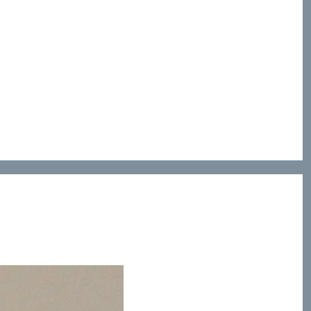
ez Moingt, et il y marque sans relâche la rupture
ou de valider l’exégèse historico-critique. L’article
 Il se penche ensuite sur la question du Jésus de
ur ouvrir sur ce qui en est entraîné quant à la
in et du monde.