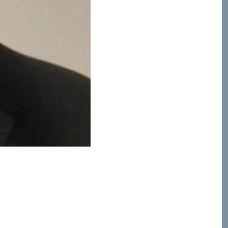
la parole divine inspirée, elle devait, à leurs yeux,