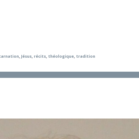
 rapport entre l’histoire et le théologique. C’est central ch
ne va pas sans tensions avec certaines manières de pratiquer 
 Moingt, de la fin des années 1960 à la fin des années 2010.
ent de la narrativité dont Moingt a souligné l’importance, po
sur un « acte de croire » transversal aux données de l’huma
carnation
,
Jésus
,
récits
,
théologique
,
tradition