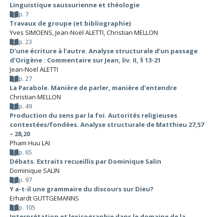
Linguistique saussurienne et théologie
p. 7
Travaux de groupe (et bibliographie)
Yves SIMOENS
,
Jean-Noël ALETTI
,
Christian MELLON
p. 23
D’une écriture à l’autre. Analyse structurale d’un passage
d’Origène : Commentaire sur Jean, liv. II, § 13-21
Jean-Noël ALETTI
p. 27
La Parabole. Manière de parler, manière d’entendre
Christian MELLON
p. 49
Production du sens par la foi. Autorités religieuses
contestées/fondées. Analyse structurale de Matthieu 27,57
– 28,20
Pham Huu LAI
p. 65
Débats. Extraits recueillis par Dominique Salin
Dominique SALIN
p. 97
Y a-t-il une grammaire du discours sur Dieu?
Erhardt GUTTGEMANNS
p. 105
Interprétation et lexicographie dans le domaine de la