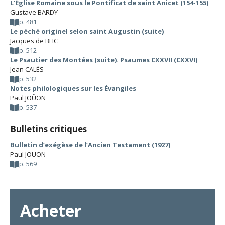
L’Église Romaine sous le Pontificat de saint Anicet (154-155)
Gustave BARDY
p. 481
Le péché originel selon saint Augustin (suite)
Jacques de BLIC
p. 512
Le Psautier des Montées (suite). Psaumes CXXVII (CXXVI)
Jean CALÈS
p. 532
Notes philologiques sur les Évangiles
Paul JOÜON
p. 537
Bulletins critiques
Bulletin d’exégèse de l’Ancien Testament (1927)
Paul JOÜON
p. 569
Acheter