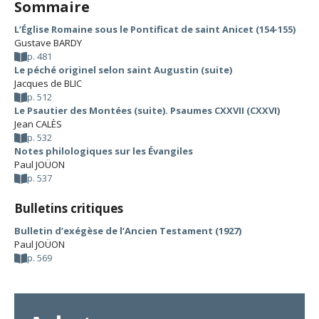
Sommaire
L’Église Romaine sous le Pontificat de saint Anicet (154-155)
Gustave BARDY
p. 481
Le péché originel selon saint Augustin (suite)
Jacques de BLIC
p. 512
Le Psautier des Montées (suite). Psaumes CXXVII (CXXVI)
Jean CALÈS
p. 532
Notes philologiques sur les Évangiles
Paul JOÜON
p. 537
Bulletins critiques
Bulletin d’exégèse de l’Ancien Testament (1927)
Paul JOÜON
p. 569