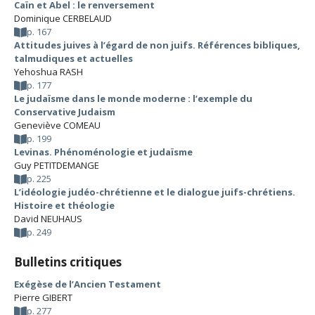
Caïn et Abel : le renversement
Dominique CERBELAUD
p. 167
Attitudes juives à l’égard de non juifs. Références bibliques,
talmudiques et actuelles
Yehoshua RASH
p. 177
Le judaïsme dans le monde moderne : l’exemple du
Conservative Judaism
Geneviève COMEAU
p. 199
Levinas. Phénoménologie et judaïsme
Guy PETITDEMANGE
p. 225
L’idéologie judéo-chrétienne et le dialogue juifs-chrétiens.
Histoire et théologie
David NEUHAUS
p. 249
Bulletins critiques
Exégèse de l’Ancien Testament
Pierre GIBERT
p. 277