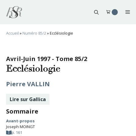
Aller
au
Me
contenu
Accueil
»
Numéro 85/2
»
Ecclésiologie
Avril-Juin 1997 - Tome 85/2
Ecclésiologie
Pierre VALLIN
Lire sur Gallica
Sommaire
Avant-propos
Joseph MOINGT
p. 161