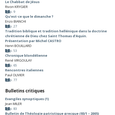
Le Chabbat de Jésus
Rivon KRYGIER
p. 9
Qu’est-ce que le dimanche ?
Enzo BIANCHI
p. 27
Tradition biblique et tradition hellénique dans la doctrine
chrétienne de Dieu chez Saint Thomas d’Aquin.
Présentation par Michel CASTRO
Henri BOUILLARD
p. 53
Chronique blondélienne
René VIRGOULAY
p. 65
Rencontres italiennes
Paul OLIVIER
p. 77
Bulletins critiques
Evangiles synoptiques (1)
Jean MILER
p. 83
Bulletin de Théologie patristique grecque (93/1 – 2005)