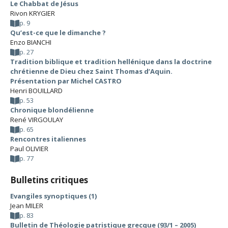
Le Chabbat de Jésus
Rivon KRYGIER
p. 9
Qu’est-ce que le dimanche ?
Enzo BIANCHI
p. 27
Tradition biblique et tradition hellénique dans la doctrine
chrétienne de Dieu chez Saint Thomas d’Aquin.
Présentation par Michel CASTRO
Henri BOUILLARD
p. 53
Chronique blondélienne
René VIRGOULAY
p. 65
Rencontres italiennes
Paul OLIVIER
p. 77
Bulletins critiques
Evangiles synoptiques (1)
Jean MILER
p. 83
Bulletin de Théologie patristique grecque (93/1 – 2005)