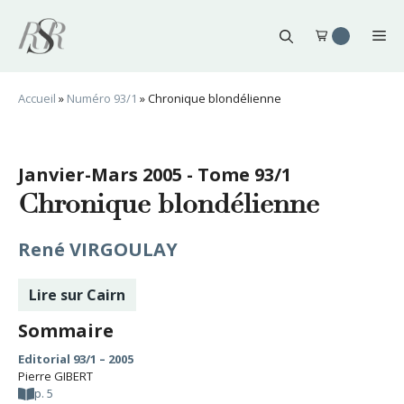
Aller
au
Me
contenu
Accueil
»
Numéro 93/1
»
Chronique blondélienne
Janvier-Mars 2005 - Tome 93/1
Chronique blondélienne
René VIRGOULAY
Lire sur Cairn
Sommaire
Editorial 93/1 – 2005
Pierre GIBERT
p. 5