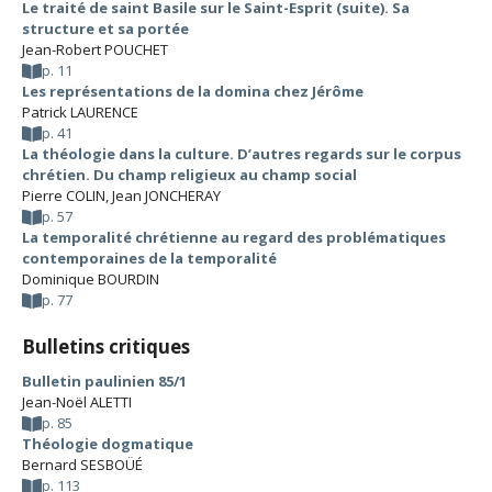
Le traité de saint Basile sur le Saint-Esprit (suite). Sa
structure et sa portée
Jean-Robert POUCHET
p. 11
Les représentations de la domina chez Jérôme
Patrick LAURENCE
p. 41
La théologie dans la culture. D’autres regards sur le corpus
chrétien. Du champ religieux au champ social
Pierre COLIN
,
Jean JONCHERAY
p. 57
La temporalité chrétienne au regard des problématiques
contemporaines de la temporalité
Dominique BOURDIN
p. 77
Bulletins critiques
Bulletin paulinien 85/1
Jean-Noël ALETTI
p. 85
Théologie dogmatique
Bernard SESBOÜÉ
p. 113