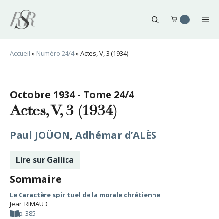
Aller
au
Me
contenu
Accueil
»
Numéro 24/4
»
Actes, V, 3 (1934)
Octobre 1934 - Tome 24/4
Actes, V, 3 (1934)
Paul JOÜON
,
Adhémar d’ALÈS
Lire sur Gallica
Sommaire
Le Caractère spirituel de la morale chrétienne
Jean RIMAUD
p. 385