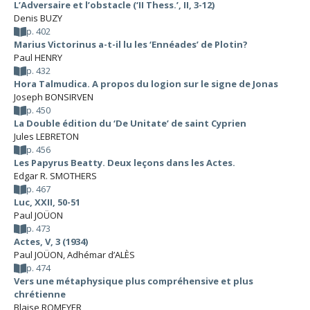
L’Adversaire et l’obstacle (‘II Thess.’, II, 3-12)
Denis BUZY
p. 402
Marius Victorinus a-t-il lu les ‘Ennéades’ de Plotin?
Paul HENRY
p. 432
Hora Talmudica. A propos du logion sur le signe de Jonas
Joseph BONSIRVEN
p. 450
La Double édition du ‘De Unitate’ de saint Cyprien
Jules LEBRETON
p. 456
Les Papyrus Beatty. Deux leçons dans les Actes.
Edgar R. SMOTHERS
p. 467
Luc, XXII, 50-51
Paul JOÜON
p. 473
Actes, V, 3 (1934)
Paul JOÜON
,
Adhémar d’ALÈS
p. 474
Vers une métaphysique plus compréhensive et plus
chrétienne
Blaise ROMEYER