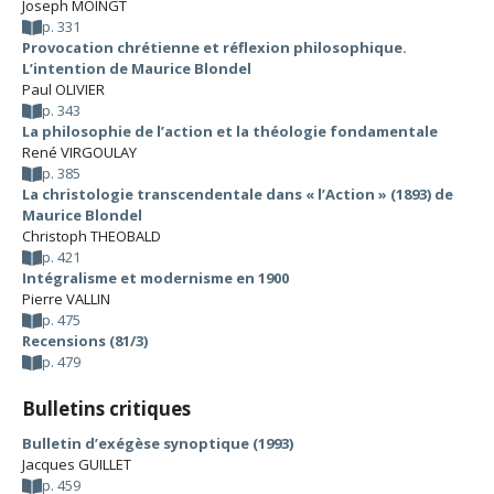
Joseph MOINGT
p. 331
Provocation chrétienne et réflexion philosophique.
L’intention de Maurice Blondel
Paul OLIVIER
p. 343
La philosophie de l’action et la théologie fondamentale
René VIRGOULAY
p. 385
La christologie transcendentale dans « l’Action » (1893) de
Maurice Blondel
Christoph THEOBALD
p. 421
Intégralisme et modernisme en 1900
Pierre VALLIN
p. 475
Recensions (81/3)
p. 479
Bulletins critiques
Bulletin d’exégèse synoptique (1993)
Jacques GUILLET
p. 459