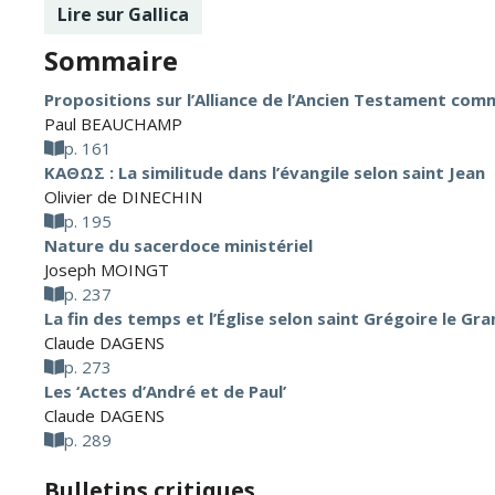
Lire sur Gallica
Sommaire
Propositions sur l’Alliance de l’Ancien Testament com
Paul BEAUCHAMP
p. 161
ΚΑΘΩΣ : La similitude dans l’évangile selon saint Jean
Olivier de DINECHIN
p. 195
Nature du sacerdoce ministériel
Joseph MOINGT
p. 237
La fin des temps et l’Église selon saint Grégoire le Gr
Claude DAGENS
p. 273
Les ‘Actes d’André et de Paul’
Claude DAGENS
p. 289
Bulletins critiques