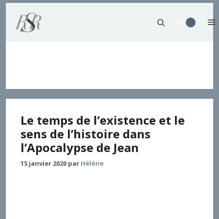
Aller
au
contenu
Au-delà
Le temps de l’existence et le
sens de l’histoire dans
l’Apocalypse de Jean
15 janvier 2020
par
Hélène
Le livre de l’Apocalypse est l’un des très grands textes
de l’humanité. Par le relais d’utopistes mais surtout
d’artistes, aux moments de graves crises sociales, sa
voix n’a cessé de retentir dans l’histoire. Adoptant le