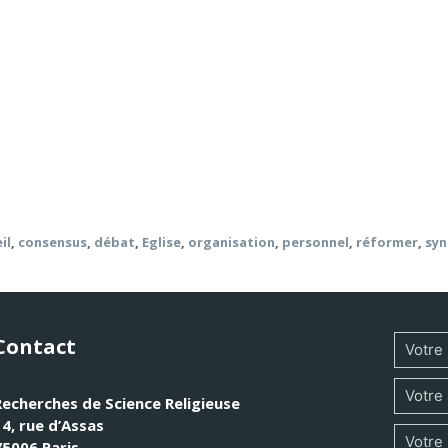
ender à partir des contributions du numéro préparatoire au c
onseils qui la symbolisent. Elle concerne aussi bien l’organi
que « personnel-collégial (ou synodal)-communautaire », et év
ns doute cette synodalité a-t-elle à voir avec la lutte cont
il
,
consensus
,
débat
,
Eglise
,
organisation
,
personnel
,
réformer
,
syn
Contact
Recherches de Science Religieuse
14, rue d’Assas
75006 Paris