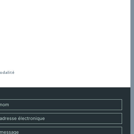
olloque, prolongées par des réflexions plus
sation de l’Église que sa relation au Message qui la
entuellement à en réformer l’exercice. Elle implique
re ce qu’un François dénonce sous le nom
odalité