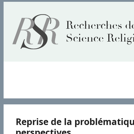
Aller
au
contenu
Recherches d
Science Relig
conseil
Reprise de la problématique
perspectives