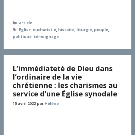
pourrait inspirer le sursaut susceptible de mener à
un renouveau.
Catégories
article
Étiquettes
Eglise
,
eucharistie
,
histoire
,
liturgie
,
peuple
,
politique
,
témoignage
L’immédiateté de Dieu dans
l’ordinaire de la vie
chrétienne : les charismes au
service d’une Église synodale
15 avril 2022
par
Hélène
La théologie des charismes pâtit jusqu’à aujourd’hui
d’une assimilation des charismes à
l’« extraordinaire » : Dieu ne pourrait se donner de