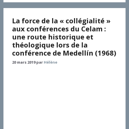
La force de la « collégialité »
aux conférences du Celam :
une route historique et
théologique lors de la
conférence de Medellín (1968)
20 mars 2019
par
Hélène
L’Église avance en fonction des défis de chaque
époque comme le montrent les Conférences
épiscopales. Par-delà cette histoire, la
présente contribution cherche à relever comment la
collégialité épiscopale est une manière d’être Église
et comment, pour le cas de l’Amérique Latine, elle est
l’expression de la synodalité de l’Église traduisant le
désir commun d’être peuple de Dieu. La conférence
de Medellin a amplifié cet exercice de la synodalité,
amenant l’Église de ce continent à ne plus se voir