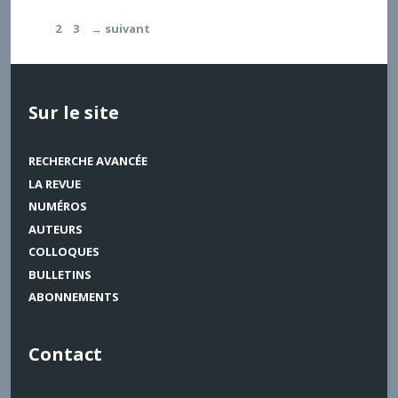
Page
Page
Page
1
2
3
→
suivant
Sur le site
RECHERCHE AVANCÉE
LA REVUE
NUMÉROS
AUTEURS
COLLOQUES
BULLETINS
ABONNEMENTS
Contact