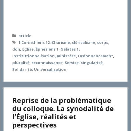
théologie de la reconnaissance : la reconnaissance
des charismes que Dieu a gracieusement prodigués à
chacune et chacun en vue de prendre efficacement
ses responsabilités de croyant dans le monde.
Catégories
article
Étiquettes
1 Corinthiens 12
,
Charisme
,
cléricalisme
,
corps
,
don
,
Eglise
,
Éphésiens 1
,
Galates 1
,
Institutionnalisation
,
ministère
,
Ordonnancement
,
pluralité
,
reconnaissance
,
Service
,
singularité
,
Solidarité
,
Universalisation
Reprise de la problématique
du colloque. La synodalité de
l’Église, réalités et
perspectives