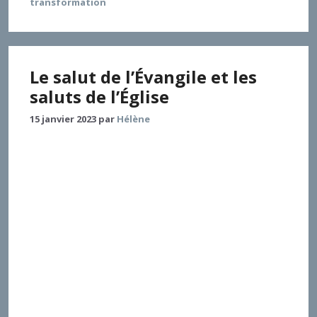
transformation
Le salut de l’Évangile et les
saluts de l’Église
15 janvier 2023
par
Hélène
Dans une Église idéale, la sotériologie devrait pouvoir
se confondre avec l’ecclésiologie. En effet, quelle
autre réalisation du salut peut-on espérer que
l’Église ? Autant cette affirmation ravira certains
théologiens, autant elle choquera la plupart de nos
contemporains, tellement le vécu ecclésial est
éloigné, dans la pratique de toutes les
communautés, d’une expérience de salut. Cette
tension entre sotériologie et ecclésiologie est due au
fait qu’une Église « idéale », cela n’existe pas dans
l’histoire ; c’est bien l’histoire qui est l’élément
déterminant pour distinguer salut et Église et qui