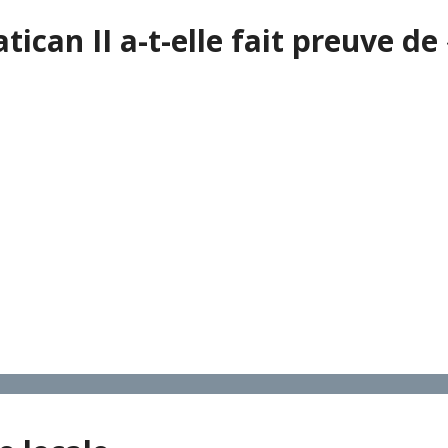
ican II a-t-elle fait preuve de 
n II tenait du défi, relevé par les artisans des nouveaux ri
mples, il apparaît que la création de textes, la traduction e
es degrés divers. Traduire, n’est-ce pas plus que traduire ? N
le de faire le deuil du travail parfait, car ne pas l’entrepren
a parole de l’étranger.