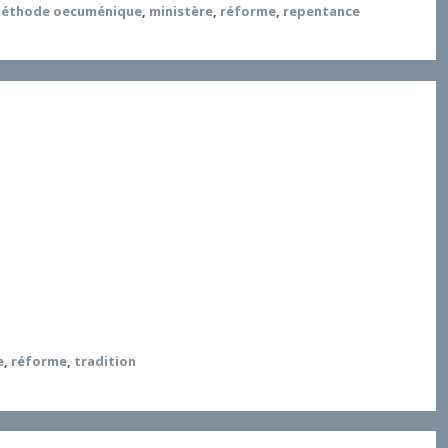
éthode oecuménique
,
ministère
,
réforme
,
repentance
n accord historique sur la justification. Elle a
ue dans le processus de recomposition de l’unité. Une
e garde d’actuel, sans pour autant figer le débat à
e
,
réforme
,
tradition