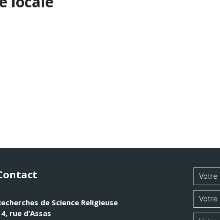
e locale
après Vatican II au niveau de l’Église locale, en tentant de déf
tions concrètes en fonction de la situation pastorale. Le co
Dans un deuxième temps, l’article présente un éventail des r
éologique s’intéressant à la question de fond qui se tient à
e l’action de Dieu dans la liturgie, qui, seule, porte et ren
Contact
Recherches de Science Religieuse
14, rue d’Assas