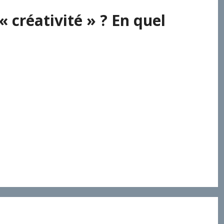
« créativité » ? En quel
tuels et les traducteurs des textes bibliques et
t l’adaptation des rituels aux cultures et aux
’est-ce pas risquer une « (re) création » ? Selon le
dre, c’est se priver du bonheur de l’ « hospitalité