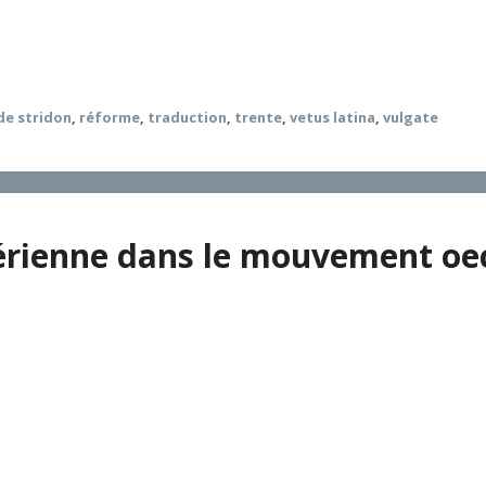
es, à partir de Trente et surtout de l’édition Sixto-Clémen
Ie siècle. Les traductions imprimées reflètent ces choix dif
de stridon
,
réforme
,
traduction
,
trente
,
vetus latina
,
vulgate
thérienne dans le mouvement 
bien distinctes, et doivent l’être plus encore dans un âge o
reconstruction critique, à la fois entre Églises luthériennes 
holique. De remarquables acquis méthodiques ainsi que thém
es points d’achoppement qui demeurent ?