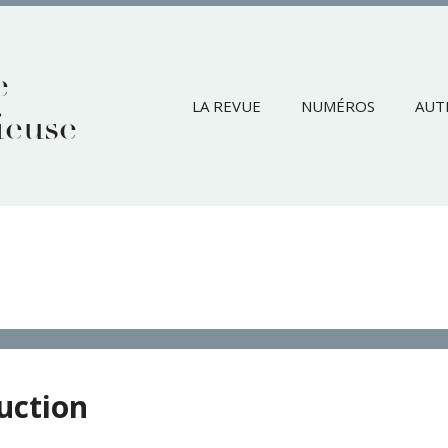
e
LA REVUE
NUMÉROS
AUT
ieuse
uction