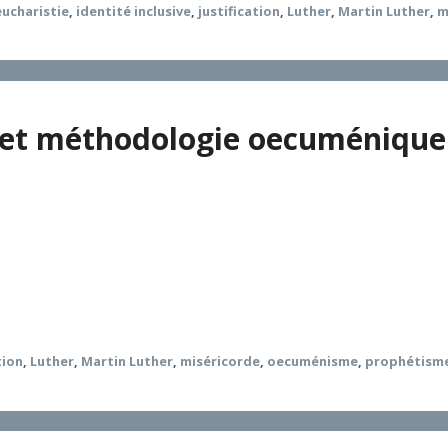
eucharistie
,
identité inclusive
,
justification
,
Luther
,
Martin Luther
,
m
e et méthodologie oecuménique
re dans le dialogue luthéro-catholique, a permis d’obtenir u
Elle ne saurait toutefois être considérée comme la voie uniq
met de mettre en évidence ce que l’interpellation luthérienn
confessionnelles.
tion
,
Luther
,
Martin Luther
,
miséricorde
,
oecuménisme
,
prophétism