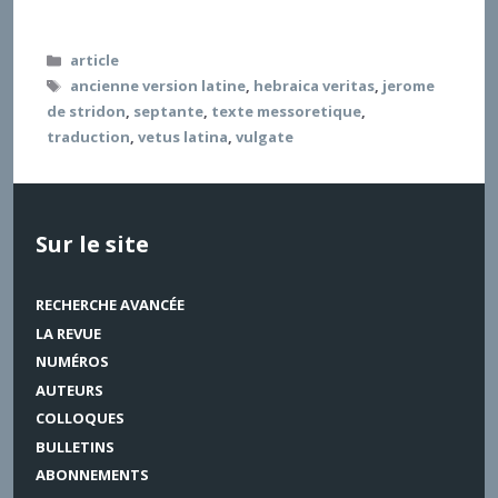
les pages qui suivent voudraient répondre.
Catégories
article
Étiquettes
ancienne version latine
,
hebraica veritas
,
jerome
de stridon
,
septante
,
texte messoretique
,
traduction
,
vetus latina
,
vulgate
Sur le site
RECHERCHE AVANCÉE
LA REVUE
NUMÉROS
AUTEURS
COLLOQUES
BULLETINS
ABONNEMENTS