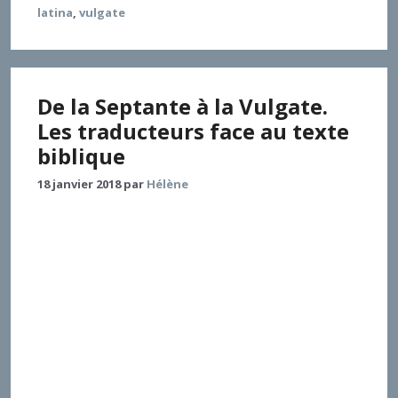
latina
,
vulgate
De la Septante à la Vulgate.
Les traducteurs face au texte
biblique
18 janvier 2018
par
Hélène
Les premiers traducteurs de la Septante n’avaient
probablement aucun modèle de traduction auquel se
référer pour traduire un corpus comme la Torah.
Quels choix ont-ils opérés ? Ces choix ont-ils été
suivis par les traducteurs des livres suivants, puis par
les Africains qui, au IIe s. de l’ère chrétienne, firent
passer l’Ancien et le Nouveau Testament du grec
en latin ? Quelles options sont solidaires du choix
effectué par saint Jérôme de revenir à l’hebraica
veritas ? Telles sont les questions auxquelles