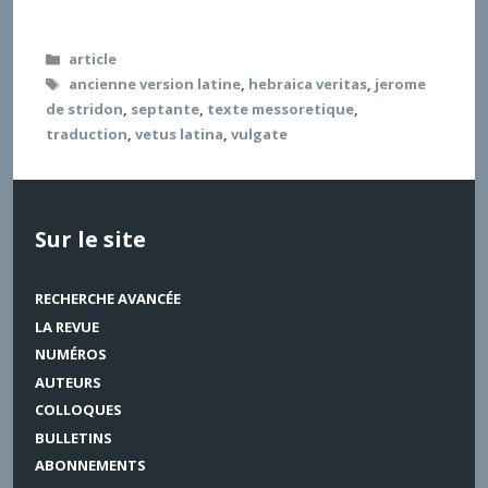
les pages qui suivent voudraient répondre.
Catégories
article
Étiquettes
ancienne version latine
,
hebraica veritas
,
jerome
de stridon
,
septante
,
texte messoretique
,
traduction
,
vetus latina
,
vulgate
Sur le site
RECHERCHE AVANCÉE
LA REVUE
NUMÉROS
AUTEURS
COLLOQUES
BULLETINS
ABONNEMENTS