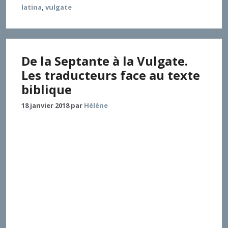
latina
,
vulgate
De la Septante à la Vulgate.
Les traducteurs face au texte
biblique
18 janvier 2018
par
Hélène
Les premiers traducteurs de la Septante n’avaient
probablement aucun modèle de traduction auquel se
référer pour traduire un corpus comme la Torah.
Quels choix ont-ils opérés ? Ces choix ont-ils été
suivis par les traducteurs des livres suivants, puis par
les Africains qui, au IIe s. de l’ère chrétienne, firent
passer l’Ancien et le Nouveau Testament du grec
en latin ? Quelles options sont solidaires du choix
effectué par saint Jérôme de revenir à l’hebraica
veritas ? Telles sont les questions auxquelles