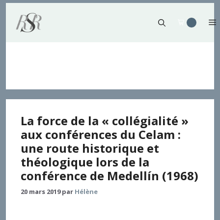
Aller
au
contenu
conférence épiscopale
La force de la « collégialité »
aux conférences du Celam :
une route historique et
théologique lors de la
conférence de Medellín (1968)
20 mars 2019
par
Hélène
L’Église avance en fonction des défis de chaque