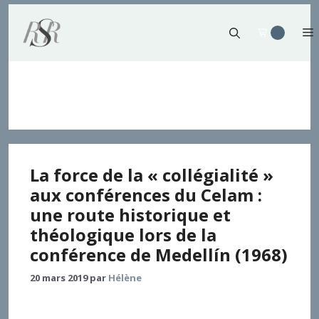
Aller
au
contenu
église-reflet
La force de la « collégialité »
aux conférences du Celam :
une route historique et
théologique lors de la
conférence de Medellín (1968)
20 mars 2019
par
Hélène
L’Église avance en fonction des défis de chaque