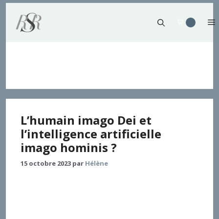
Aller
au
contenu
Corporéité
L’humain imago Dei et
l’intelligence artificielle
imago hominis ?
15 octobre 2023
par
Hélène
Dans cette contribution, nous présentons d’abord
les principaux modèles d’interprétation de l’imago
Dei (ontologique, fonctionnel, relationnel) dont
Noreen Herzfeld se sert dans son livre In Our Image: