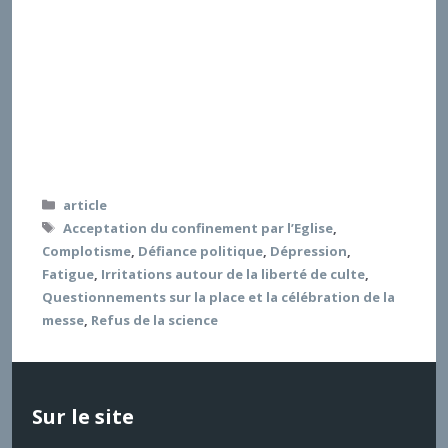
au “complotisme” et aux procès de la démocratie.
L’Église catholique a été soumise aux mêmes mesures
que les autres cultes, mais les restrictions apportées
à la liberté de culte (à la célébration de la messe) ont
divisé les catholiques (y compris la Conférence
épiscopale), et posé la question de la messe, de sa
place dans la vie cultuelle et sacramentelle, ainsi que
des formes de sa célébration.
Catégories
article
Étiquettes
Acceptation du confinement par l’Eglise
,
Complotisme
,
Défiance politique
,
Dépression
,
Fatigue
,
Irritations autour de la liberté de culte
,
Questionnements sur la place et la célébration de la
messe
,
Refus de la science
Sur le site