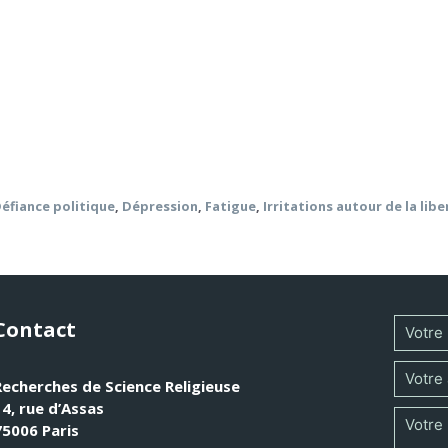
té (et reste) une expérience inconnue, difficile à vivre pou
s à l’épreuve la confiance, ou accru la défiance, envers la p
 la démocratie. L’Église catholique a été soumise aux même
lébration de la messe) ont divisé les catholiques (y compris 
elle, ainsi que des formes de sa célébration.
éfiance politique
,
Dépression
,
Fatigue
,
Irritations autour de la libe
Contact
Recherches de Science Religieuse
14, rue d’Assas
75006 Paris