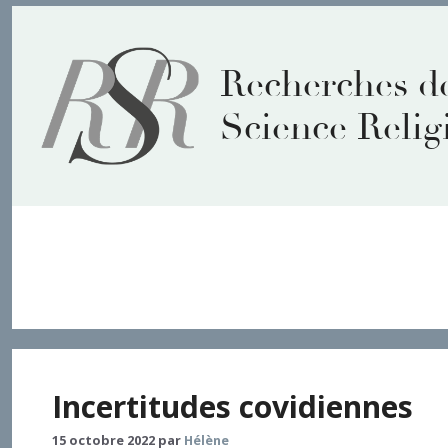
Aller
au
contenu
Recherches d
Science Relig
Questionnements sur la p
Incertitudes covidiennes
15 octobre 2022
par
Hélène