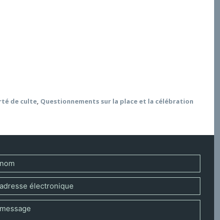
r la plupart, toutes générations confondues. Elle a
olitique, la science médicale, le système de santé, et
s mesures que les autres cultes, mais les
la Conférence épiscopale), et posé la question de la
rté de culte
,
Questionnements sur la place et la célébration