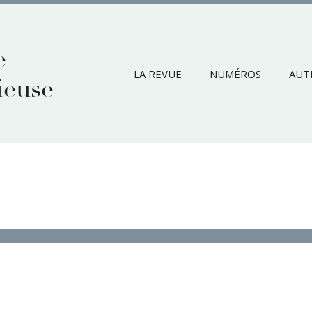
e
LA REVUE
NUMÉROS
AUT
ieuse
lace et la célébration de l