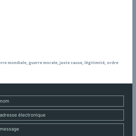
onalisent le jus ad bellum. Dans le contexte de la
s bases d’un droit international. Mais ce droit a
e « juste » guerre, la Première Guerre mondiale en
e guerre juste qui mériteraient d’être poursuivies
rre mondiale
,
guerre morale
,
juste cause
,
légitimité
,
ordre