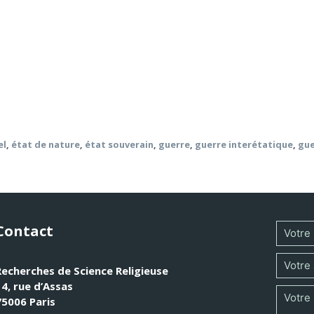
s chrétiens, a développé des critères qui humanisent et rati
e penser des rapports justes avec les Indiens et de jeter le
 modernes. Ce nouvel ordre s’est retourné contre l’idée d’un
a suscité en retour de nombreuses discussions sur le droit d
ogico-politique de la guerre et de la paix.
el
,
état de nature
,
état souverain
,
guerre
,
guerre interétatique
,
gue
Contact
Recherches de Science Religieuse
14, rue d’Assas
75006 Paris