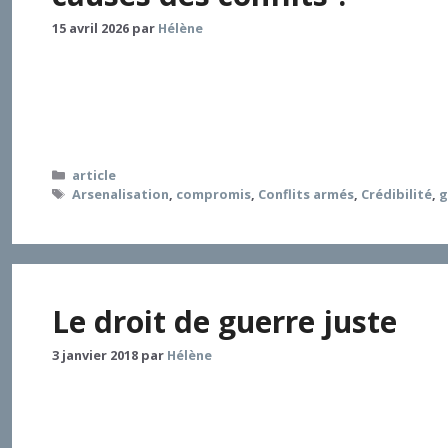
15 avril 2026
par
Hélène
L’article étudie les transformations du contexte inte
transformations de l’architecture, de l’infrastructur
présente le caractère des conflits armés contempor
Catégories
article
Étiquettes
Arsenalisation
,
compromis
,
Conflits armés
,
Crédibilité
,
g
Le droit de guerre juste
3 janvier 2018
par
Hélène
Le droit de guerre juste, théorisé par les théologien
conquête espagnole, cette rationalisation a permis d