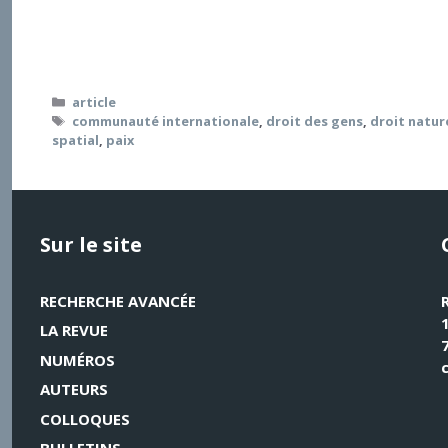
préparé à son insu le nouvel ordre spatial des États
constituant le point d’aboutissement. Mais celle-ci 
dans le sens d’une réflexion sur une dialectique théol
Catégories
article
Étiquettes
communauté internationale
,
droit des gens
,
droit natur
spatial
,
paix
Sur le site
RECHERCHE AVANCÉE
LA REVUE
NUMÉROS
AUTEURS
COLLOQUES