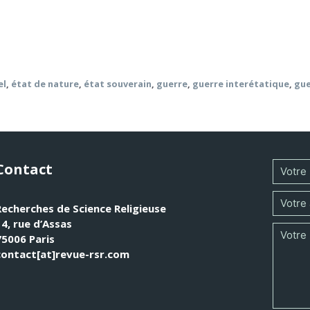
 modernes. Ce nouvel ordre s’est retourné contre l’idée d’un
a suscité en retour de nombreuses discussions sur le droit d
ogico-politique de la guerre et de la paix.
el
,
état de nature
,
état souverain
,
guerre
,
guerre interétatique
,
gue
Contact
Recherches de Science Religieuse
14, rue d’Assas
75006 Paris
contact[at]revue-rsr.com