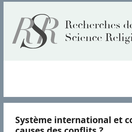
Aller
au
contenu
Recherches d
Science Relig
guerre
Système international et 
causes des conflits ?