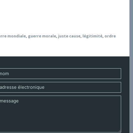
e « juste » guerre, la Première Guerre mondiale en
e guerre juste qui mériteraient d’être poursuivies
rre mondiale
,
guerre morale
,
juste cause
,
légitimité
,
ordre