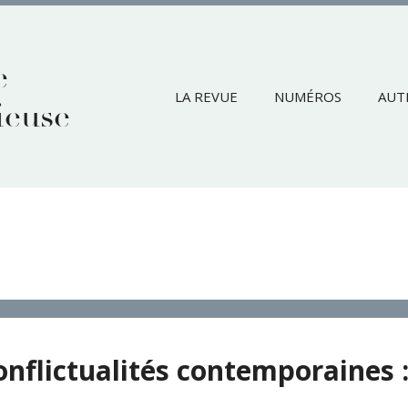
e
LA REVUE
NUMÉROS
AUT
ieuse
conflictualités contemporaine